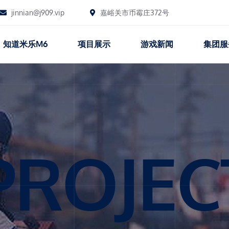
jinnian@j909.vip
嘉峪关市币霉庄372号
知道米乐M6
项目展示
游戏新闻
集团服
PROJEC