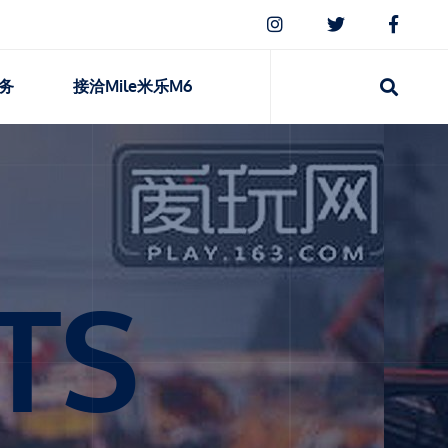
务
接洽mile米乐m6
TS