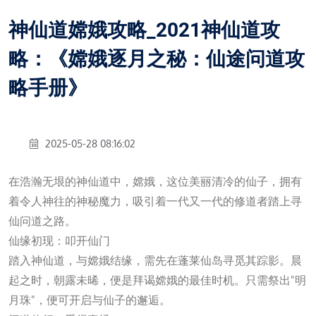
神仙道嫦娥攻略_2021神仙道攻
略：《嫦娥逐月之秘：仙途问道攻
略手册》
2025-05-28 08:16:02
在浩瀚无垠的神仙道中，嫦娥，这位美丽清冷的仙子，拥有
着令人神往的神秘魔力，吸引着一代又一代的修道者踏上寻
仙问道之路。
仙缘初现：叩开仙门
踏入神仙道，与嫦娥结缘，需先在蓬莱仙岛寻觅其踪影。晨
起之时，朝露未晞，便是拜谒嫦娥的最佳时机。只需祭出"明
月珠"，便可开启与仙子的邂逅。