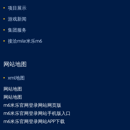
项目展示
游戏新闻
集团服务
接洽mile米乐m6
网站地图
xml地图
网站地图
网站地图
m6米乐官网登录网站网页版
m6米乐官网登录网站手机版入口
m6米乐官网登录网站APP下载