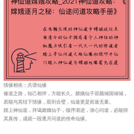
情缘相依：共谱仙缘
修道之路，知己相伴，方能长久。嫦娥仙子容颜倾国倾城，
若能与其结下情缘，双剑合璧，仙途更是前途无量。
踏上神仙道，拜谒嫦娥仙子，循序渐进，潜心问道，必能得
其真传，成就一段逐月问道的传奇仙缘。
mile米乐m6