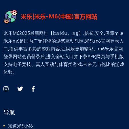
米乐M62025最新网址【𝕓𝕒𝕚𝕕𝕦。𝕒𝕘】,信誉,安全,保障mile
米乐m6是国内广受好评的游戏互动乐园,米乐m6官网登录入
口,提供丰富多彩的游戏内容,让娱乐更加精彩。m6米乐官网
登录网站会员登录后,进入全站入口并下载APP,网页与手机版
支持电子竞技、真人互动与体育类游戏,带来无与伦比的游戏
体验。
导航
知道米乐M6